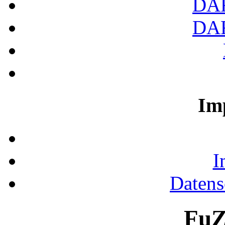
DA
DA
Im
I
Datens
FuZ