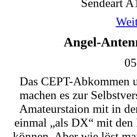
Sendeart A
Weit
Angel-Anten
05
Das CEPT-Abkommen und
machen es zur Selbstver
Amateurstaion mit in d
einmal „als DX“ mit den
können. Aber wie löst m