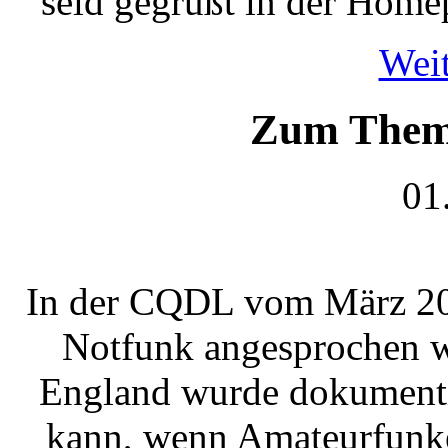
seid gegrüßt in der Homep
Weit
Zum Thema 
01
In der CQDL vom März 200
Notfunk angesprochen w
England wurde dokumentie
kann, wenn Amateurfunke