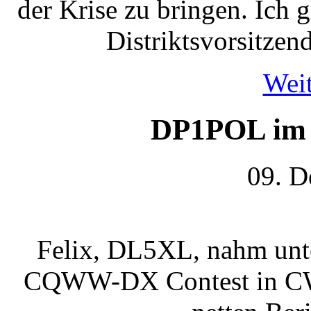
der Krise zu bringen. Ich gl
Distriktsvorsitze
Weit
DP1POL i
09. D
Felix, DL5XL, nahm un
CQWW-DX Contest in CW te