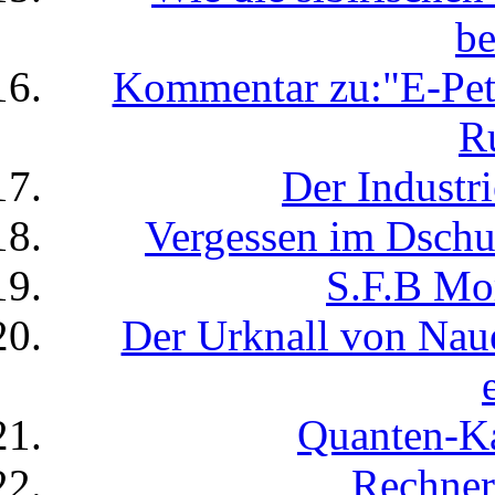
be
Kommentar zu:"E-Peti
R
Der Industr
Vergessen im Dschu
S.F.B Mor
Der Urknall von Nau
Quanten-Ka
Rechner