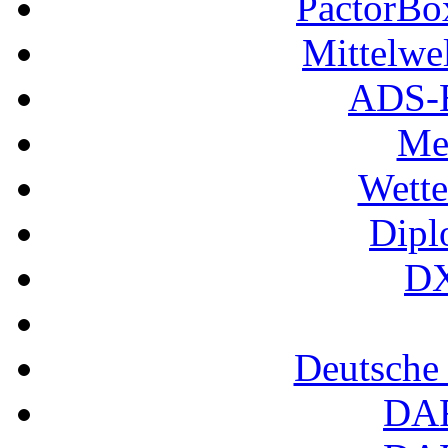
PactorB
Mittelwe
ADS-B
Me
Wette
Dipl
DX
Deutsche
DA