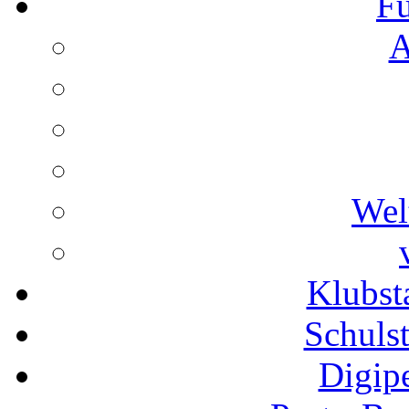
Fu
A
Wel
Klubs
Schuls
Digip