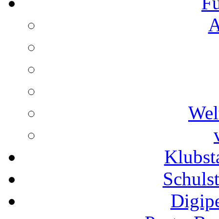
Fu
A
Wel
Klubs
Schuls
Digip