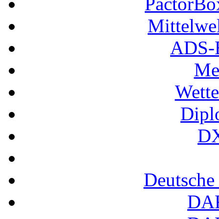
PactorB
Mittelwe
ADS-B
Me
Wette
Dipl
DX
Deutsche
DA