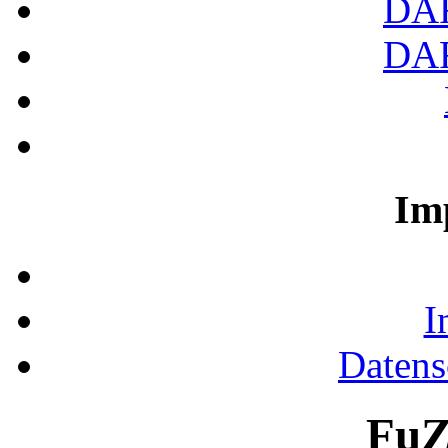
DA
DA
Im
I
Datens
FuZ