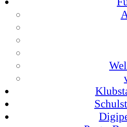
Fu
A
Wel
Klubs
Schuls
Digip