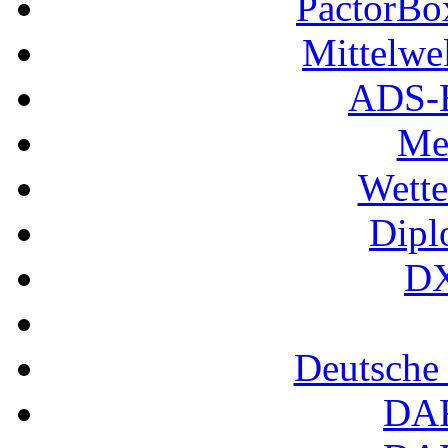
PactorB
Mittelwe
ADS-B
Me
Wette
Dipl
DX
Deutsche
DA