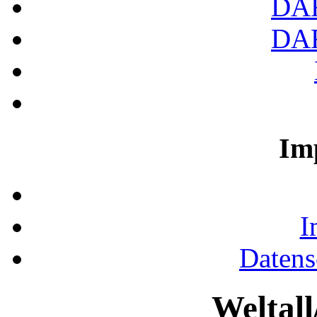
DA
DA
Im
I
Datens
Weltal