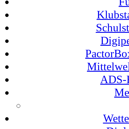
Fu
Klubs
Schuls
Digip
PactorB
Mittelwe
ADS-B
Me
Wette