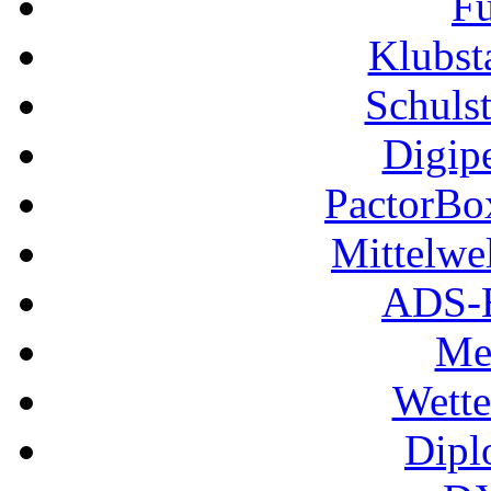
Fu
Klubs
Schuls
Digip
PactorB
Mittelwe
ADS-B
Me
Wette
Dipl