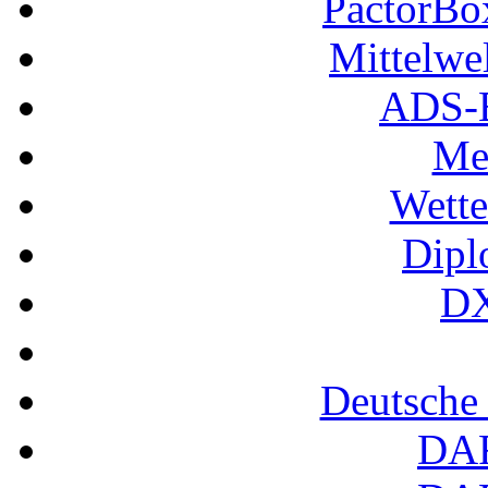
PactorB
Mittelwe
ADS-B
Me
Wette
Dipl
DX
Deutsche
DA