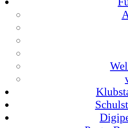
Fu
A
Wel
Klubs
Schuls
Digip