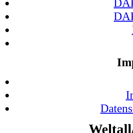
DA
DA
Im
I
Datens
Weltal