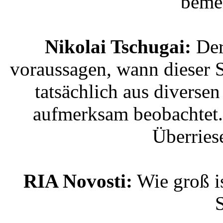
beme
Nikolai Tschugai:
Der
voraussagen, wann dieser S
tatsächlich aus divers
aufmerksam beobachtet. E
Überries
RIA Novosti:
Wie groß is