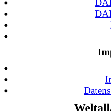
DA
DA
Im
I
Datens
Weltal