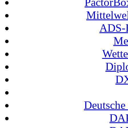
PactorB
Mittelwe
ADS-B
Me
Wette
Dipl
DX
Deutsche
DA