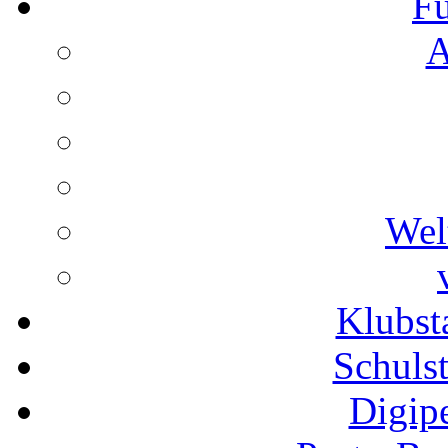
Fu
A
Wel
Klubs
Schuls
Digip