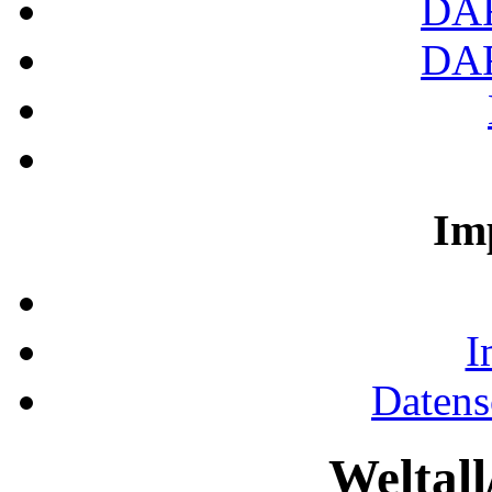
DA
DA
Im
I
Datens
Weltal