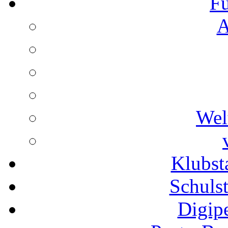
Fu
A
Wel
Klubs
Schuls
Digip