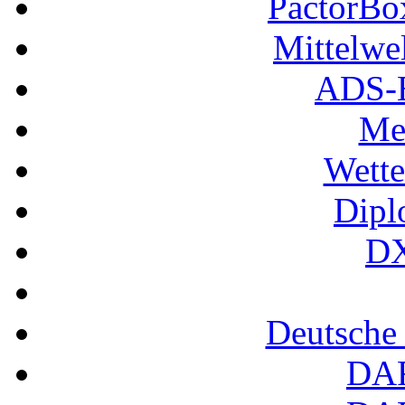
PactorB
Mittelwe
ADS-B
Me
Wette
Dipl
DX
Deutsche
DA