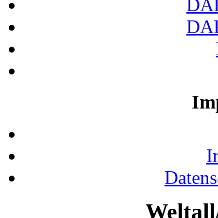
DA
DA
Im
I
Datens
Weltal