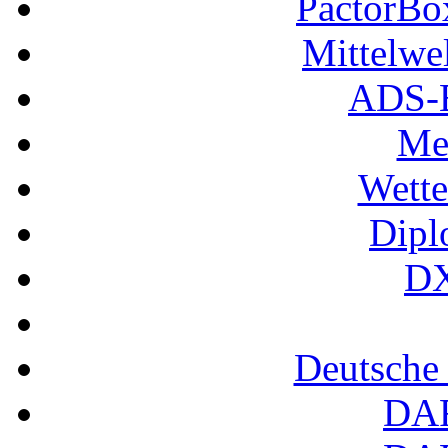
PactorB
Mittelwe
ADS-B
Me
Wette
Dipl
DX
Deutsche
DA