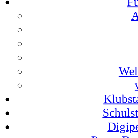
Fu
A
Wel
Klubs
Schuls
Digip