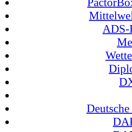
PactorB
Mittelwe
ADS-B
Me
Wette
Dipl
DX
Deutsche
DA