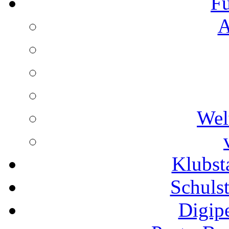
Fu
A
Wel
Klubs
Schuls
Digip