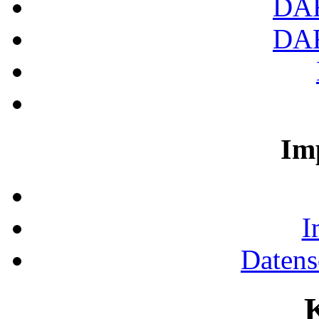
DA
DA
Im
I
Datens