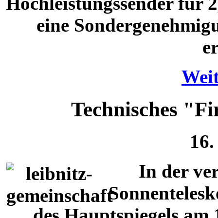
Hochleistungssender für 2
eine Sondergenehmigu
e
Weit
Technisches "Fi
16.
In der v
Sonnenteles
des Hauptspiegels am 