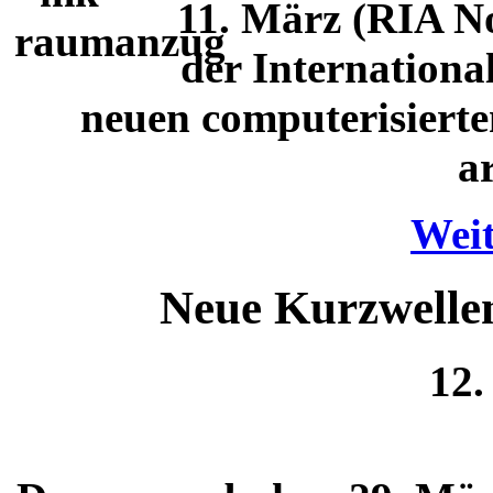
11. März (RIA No
der Internationa
neuen computerisier
a
Weit
Neue Kurzwelle
12.