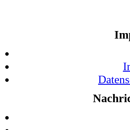
Im
I
Datens
Nachri