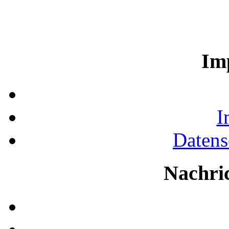
Im
I
Datens
Nachri