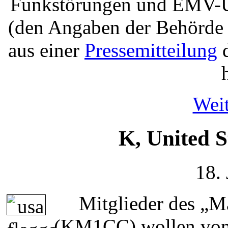
Funkstörungen und EMV-Unv
(den Angaben der Behörde z
aus einer
Pressemitteilung
d
Weit
K, United S
18.
Mitglieder des „
(KM1CC) wollen vom 