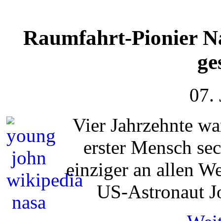
Raumfahrt-Pionier N
ge
07.
Vier Jahrzehnte war
erster Mensch se
einziger an allen W
US-Astronaut J