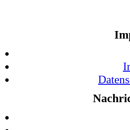
Im
I
Datens
Nachri