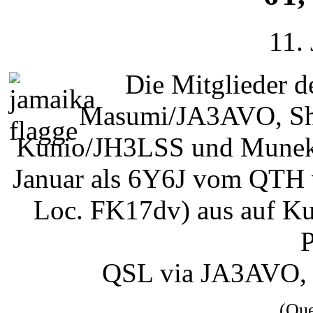
11.
Die Mitglieder d
Masumi/JA3AVO, Sh
Kunio/JH3LSS und Muneka
Januar als 6Y6J vom QT
Loc. FK17dv) aus auf Ku
P
QSL via JA3AVO,
(Qu