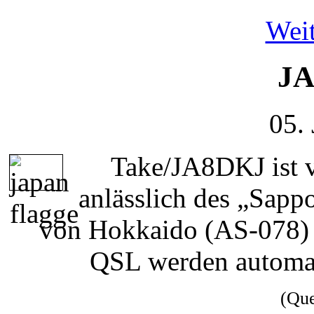
Weit
JA
05.
Take/JA8DKJ ist v
anlässlich des „Sapp
von Hokkaido (AS-078) a
QSL werden automati
(Qu