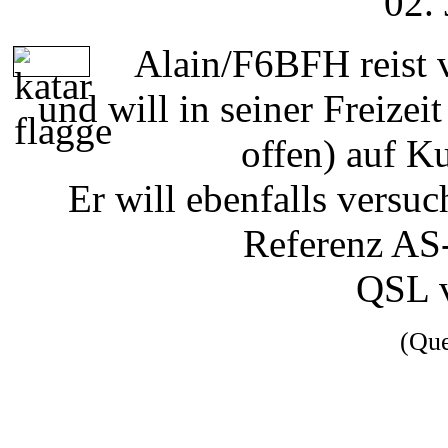
02.
Alain/F6BFH reist v
und will in seiner Freize
offen) auf K
Er will ebenfalls versu
Referenz AS-
QSL 
(Qu