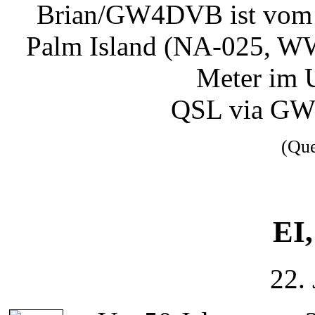
Brian/GW4DVB ist vom 21
Palm Island (NA-025, WW
Meter im U
QSL via GW
(Qu
EI,
22.