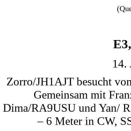
(Qu
E3,
14.
Zorro/JH1AJT besucht vom 
Gemeinsam mit Fra
Dima/RA9USU und Yan/ RZ
– 6 Meter in CW, S