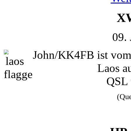
XW
09.
John/KK4FB ist vom 
Laos au
QSL 
(Qu