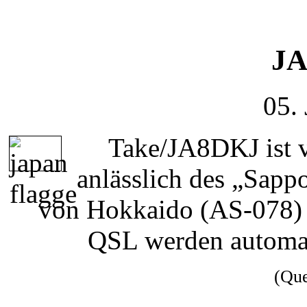
JA
05.
Take/JA8DKJ ist v
anlässlich des „Sapp
von Hokkaido (AS-078) a
QSL werden automati
(Qu