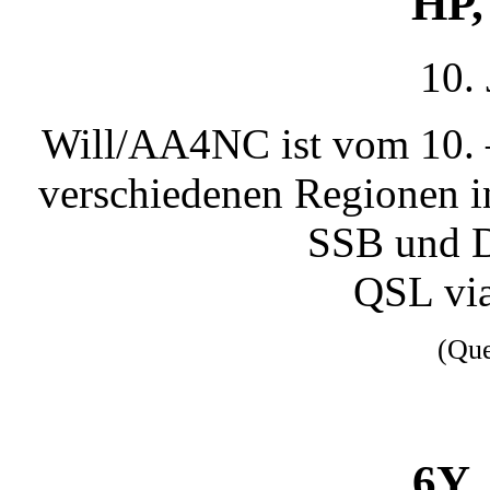
HP,
10.
Will/AA4NC ist vom 10. 
verschiedenen Regionen i
SSB und 
QSL vi
(Qu
6Y,