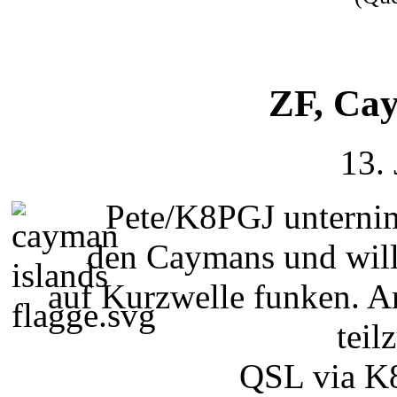
ZF, Ca
13.
Pete/K8PGJ unternim
den Caymans und will
auf Kurzwelle funken. 
teil
QSL via K