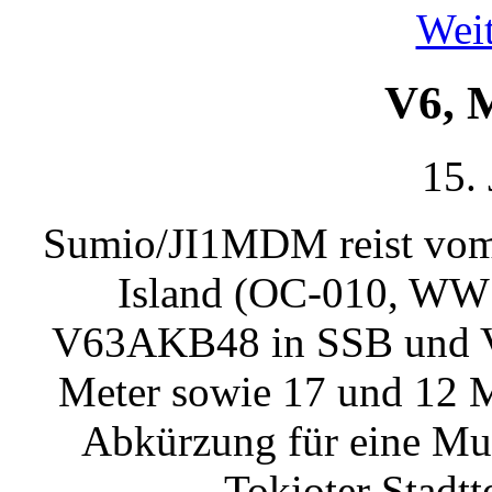
Weit
V6, 
15.
Sumio/JI1MDM reist vom 
Island (OC-010, WW 
V63AKB48 in SSB und V
Meter sowie 17 und 12 M
Abkürzung für eine Mu
Tokioter Stadtte