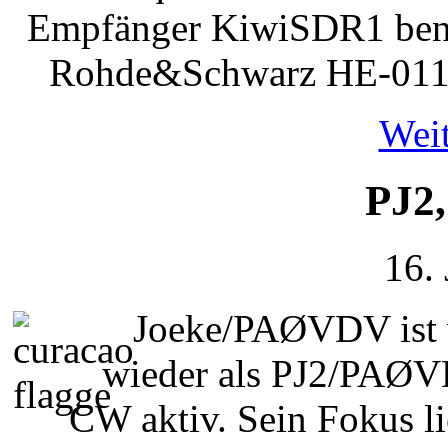
Empfänger KiwiSDR1 benut
Rohde&Schwarz HE-011
Weit
PJ2
16.
Joeke/PAØVDV ist v
wieder als PJ2/PAØV
CW aktiv. Sein Fokus l