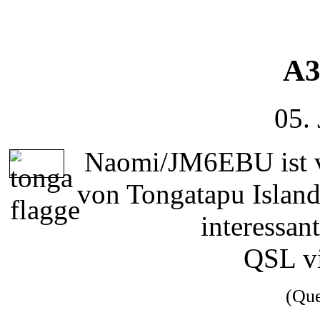
A3
05.
Naomi/JM6EBU ist v
von Tongatapu Island
interessan
QSL v
(Qu