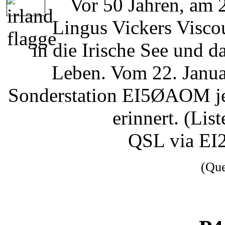
Vor 50 Jahren, am 2
Lingus Vickers Visc
in die Irische See und 
Leben. Vom 22. Janua
Sonderstation EI5ØAOM jew
erinnert. (Li
QSL via EI
(Qu