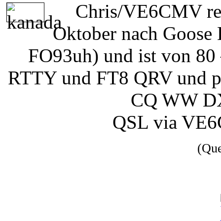
Chris/VE6CMV rei
Oktober nach Goose 
FO93uh) und ist von 80
RTTY und FT8 QRV und pla
CQ WW DX
QSL via VE6
(Qu