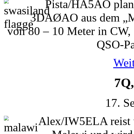
Pista/HA5AO plant
3DAØAO aus dem „Mo
von 80 – 10 Meter in CW, 
QSO-Par
Weit
7Q,
17. S
Alex/IW5ELA reist 