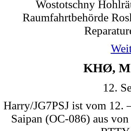
Wostotschny Hohlrä
Raumfahrtbehörde Rosk
Reparatur
Weit
KHØ, Ma
12. S
Harry/JG7PSJ ist vom 12.
Saipan (OC-086) aus von