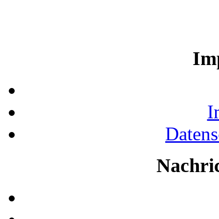
Im
I
Datens
Nachri