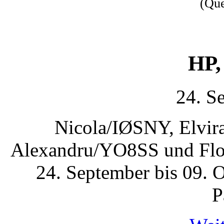
(Qu
HP,
24. S
Nicola/IØSNY, Elvi
Alexandru/YO8SS und Fl
24. September bis 09. 
P