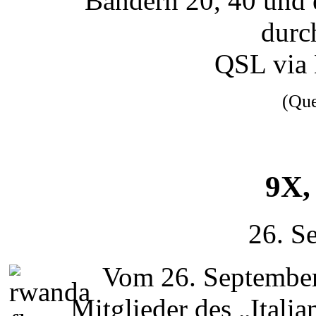
Bändern 20, 40 und 
durc
QSL via
(Qu
9X,
26. S
Vom 26. September
Mitglieder des „Ital