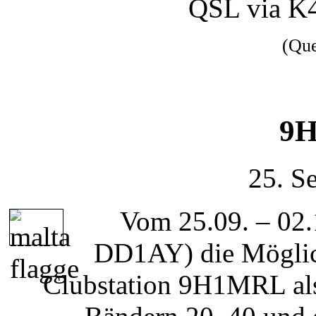
QSL via K
(Qu
9H
25. S
Vom 25.09. – 02.
DD1AY) die Möglic
Clubstation 9H1MRL al