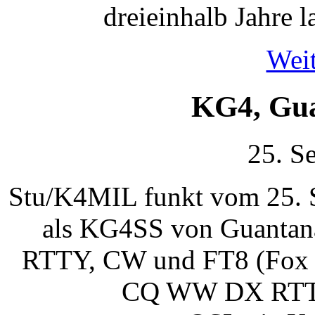
dreieinhalb Jahre 
Weit
KG4, Gu
25. S
Stu/K4MIL funkt vom 25. S
als KG4SS von Guantana
RTTY, CW und FT8 (Fox 
CQ WW DX RTTY 