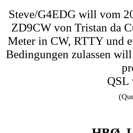
Steve/G4EDG will vom 20.
ZD9CW von Tristan da Cu
Meter in CW, RTTY und etw
Bedingungen zulassen will
pr
QSL 
(Qu
HBØ, L