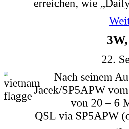
erreichen, wie „Daily
Weit
3W,
22. S
Nach seinem Auf
Jacek/SP5APW vom 2
von 20 – 6 
QSL via SP5APW (d