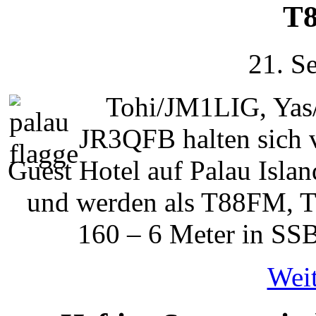
T8
21. S
Tohi/JM1LIG, Ya
JR3QFB halten sich 
Guest Hotel auf Palau Isla
und werden als T88FM,
160 – 6 Meter in SSB
Weit