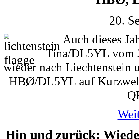
20. S
Auch dieses Ja
Tina/DL5YL vom 20
wieder nach Liechtenstei
HBØ/DL5YL auf Kurzwelle
QR
Weit
Hin und zurück: Wied