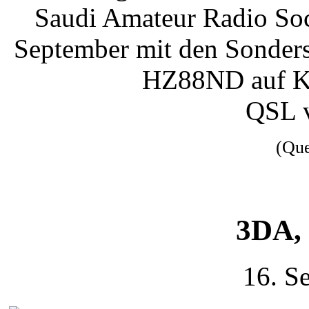
Saudi Amateur Radio So
September mit den Sonde
HZ88ND auf Kur
QSL 
(Qu
3DA, 
16. S