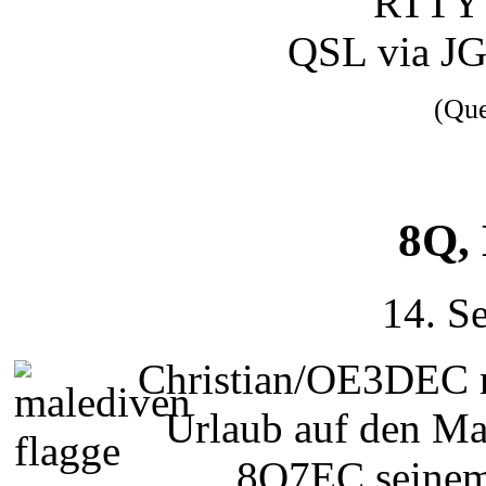
RTTY z
QSL via JG
(Qu
8Q,
14. S
Christian/OE3DEC m
Urlaub auf den Ma
8Q7EC seinem