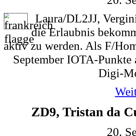
Laura/DL2JJ, Vergi
die Erlaubnis bekomm
aktiv zu werden. Als F/Hom
September IOTA-Punkte 
Digi-Mo
Weit
ZD9, Tristan da 
20. S