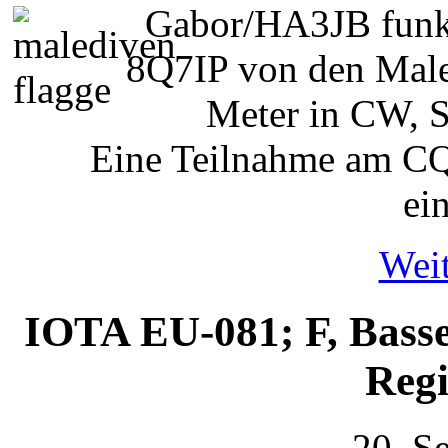
Gabor/HA3JB funkt
8Q7IP von den Male
Meter in CW, 
Eine Teilnahme am C
ei
Weit
IOTA EU-081; F, Bass
Reg
20. S