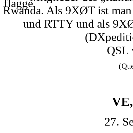
Rwanda. Als 9XØT ist man
und RTTY und als 9XØ
(DXpedit
QSL 
(Qu
VE,
27. S