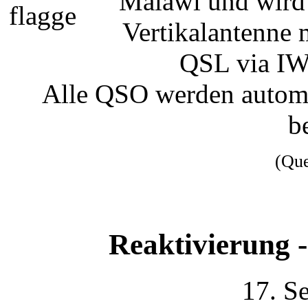
Malawi und wird
Vertikalantenne 
QSL via I
Alle QSO werden automa
be
(Qu
Reaktivierung 
17. S