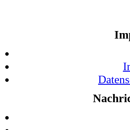
Im
I
Datens
Nachri