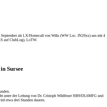
eptember als LX/Homecall von Wiltz (WW Loc. JN29xx) aus mit 4
QRS auf ClubLog), LoTW.
 in Sursee
bunden.
steht unter der Leitung von Dr. Cristoph Wildfeuer HB9/DL6MFG und
ird etwa drei Stunden dauern.