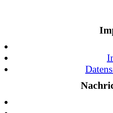
Im
I
Datens
Nachri