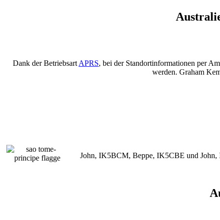
Australi
Dank der Betriebsart
APRS
, bei der Standortinformationen per A
werden. Graham Kemp
John, IK5BCM, Beppe, IK5CBE und John, IK
A