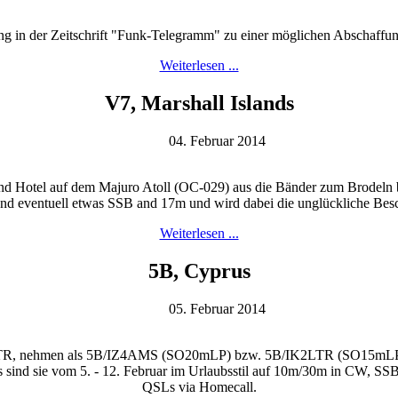
ng in der Zeitschrift "Funk-Telegramm" zu einer möglichen Abschaffu
Weiterlesen ...
V7, Marshall Islands
04. Februar 2014
 Hotel auf dem Majuro Atoll (OC-029) aus die Bänder zum Brodeln br
nd eventuell etwas SSB and 17m und wird dabei die unglückliche Bes
Weiterlesen ...
5B, Cyprus
05. Februar 2014
2LTR, nehmen als 5B/IZ4AMS (SO20mLP) bzw. 5B/IK2LTR (SO15mL
 sind sie vom 5. - 12. Februar im Urlaubsstil auf 10m/30m in CW, S
QSLs via Homecall.