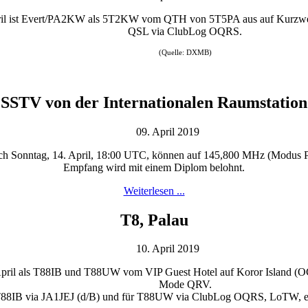
ril ist Evert/PA2KW als 5T2KW vom QTH von 5T5PA aus auf Kurzw
QSL via ClubLog OQRS.
(Quelle: DXMB)
SSTV von der Internationalen Raumstation
09. April 2019
ießlich Sonntag, 14. April, 18:00 UTC, können auf 145,800 MHz (Modu
Empfang wird mit einem Diplom belohnt.
Weiterlesen ...
T8, Palau
10. April 2019
April als T88IB und T88UW vom VIP Guest Hotel auf Koror Island (
Mode QRV.
T88IB via JA1JEJ (d/B) und für T88UW via ClubLog OQRS, LoTW, 