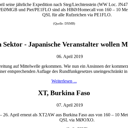
pril seine jährliche Expedition nach Steg/Liechtenstein (WW Loc.
EØMGB und Piet/PE1FLO sind als HBØ/Homecall von 160 – 10 Met
QSL für alle Rufzeichen via PE1FLO.
(Quelle: DXMB)
Sektor - Japanische Veranstalter wollen M
06. April 2019
reitung auf Mittelwelle gekommen. Wie nun ein Ansinnen der kommerziell
ner entsprechenden Auflage des Rundfunkgesetzes uneingeschränkt in 
Weiterlesen ...
XT, Burkina Faso
07. April 2019
 26. April erneut als XT2AW aus Burkina Faso aus von 160 – 10 Met
QSL via MØOXO.