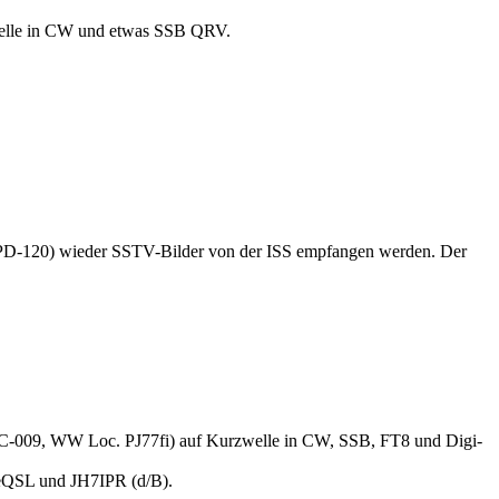
elle in CW und etwas SSB QRV.
s PD-120) wieder SSTV-Bilder von der ISS empfangen werden. Der
OC-009, WW Loc. PJ77fi) auf Kurzwelle in CW, SSB, FT8 und Digi-
eQSL und JH7IPR (d/B).