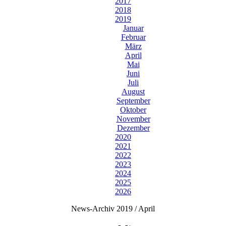
2017
2018
2019
Januar
Februar
März
April
Mai
Juni
Juli
August
September
Oktober
November
Dezember
2020
2021
2022
2023
2024
2025
2026
News-Archiv 2019 / April