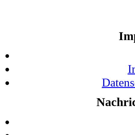
Im
I
Datens
Nachri