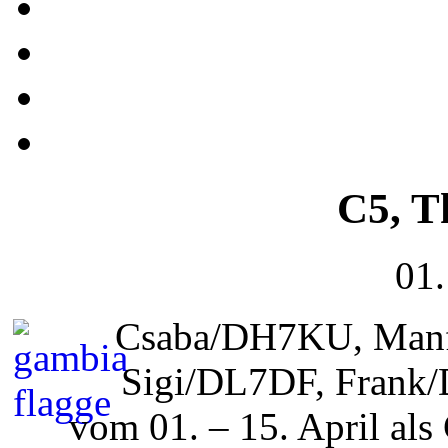
C5, T
01.
Csaba/DH7KU, Manf
Sigi/DL7DF, Frank
vom 01. – 15. April a