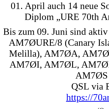
01. April auch 14 neue So
Diplom „URE 70th An
Bis zum 09. Juni sind akt
AM7ØURE/8 (Canary Isl
Melilla), AM7ØA, AM
AM7ØI, AM7ØL, AM7Ø
AM7ØS 
QSL via 
https://70a