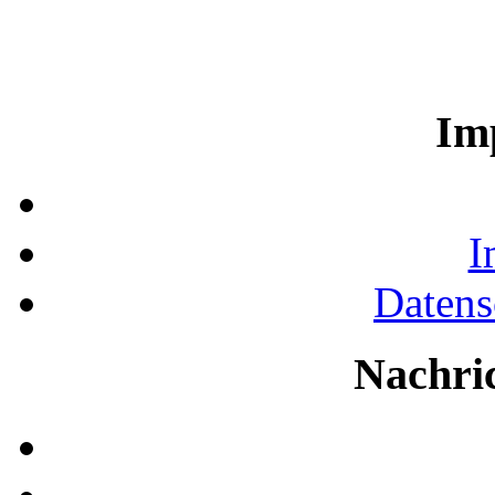
Im
I
Datens
Nachri