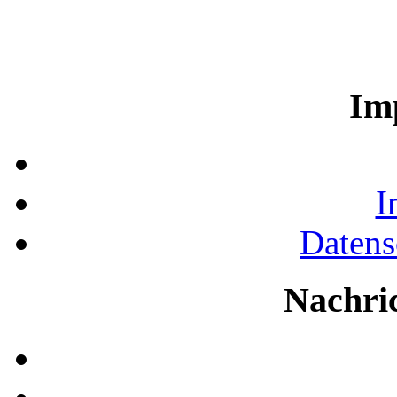
Im
I
Datens
Nachri