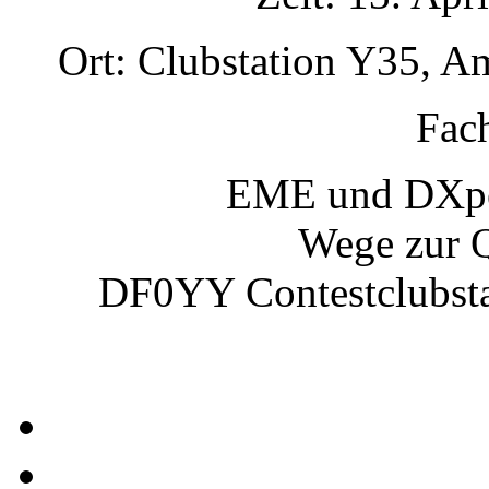
Ort: Clubstation Y35, A
Fac
EME und DXpe
Wege zur 
DF0YY Contestclubs