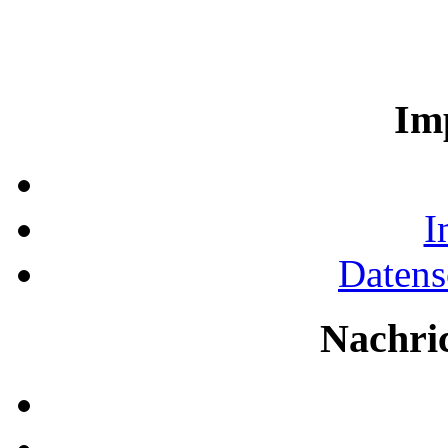
Im
I
Datens
Nachri