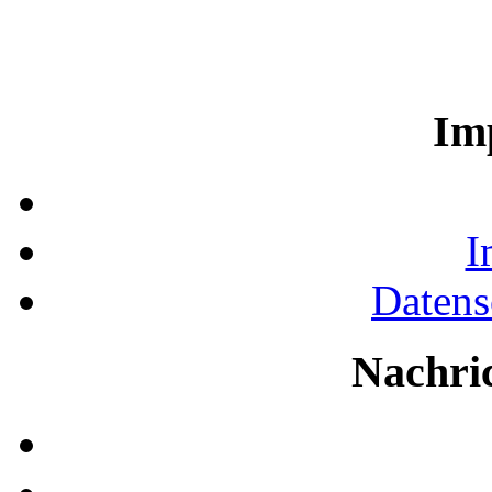
Im
I
Datens
Nachri