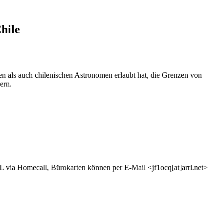
hile
en als auch chilenischen Astronomen erlaubt hat, die Grenzen von
ern.
ia Homecall, Bürokarten können per E-Mail <jf1ocq[at]arrl.net>