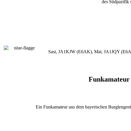
des Südpazifik 
Sasi, JA1KJW (E6AK), Mat, JA1JQY (E6AY)
Funkamateur w
Ein Funkamateur aus dem bayerischen Burglengenfel