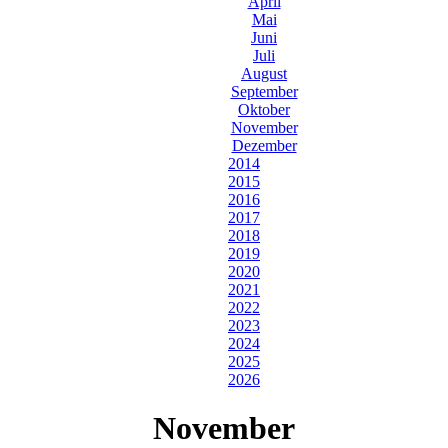
April
Mai
Juni
Juli
August
September
Oktober
November
Dezember
2014
2015
2016
2017
2018
2019
2020
2021
2022
2023
2024
2025
2026
November