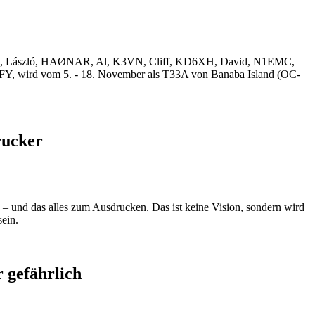
KVA, László, HAØNAR, Al, K3VN, Cliff, KD6XH, David, N1EMC,
, wird vom 5. - 18. November als T33A von Banaba Island (OC-
rucker
– und das alles zum Ausdrucken. Das ist keine Vision, sondern wird
ein.
 gefährlich