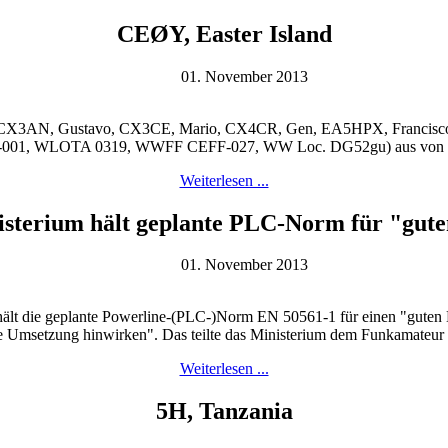
CEØY, Easter Island
01. November 2013
X3AN, Gustavo, CX3CE, Mario, CX4CR, Gen, EA5HPX, Francisco, E
01, WLOTA 0319, WWFF CEFF-027, WW Loc. DG52gu) aus von 160 - 6
Weiterlesen ...
isterium hält geplante PLC-Norm für "gu
01. November 2013
hält die geplante Powerline-(PLC-)Norm EN 50561-1 für einen "gute
e Umsetzung hinwirken". Das teilte das Ministerium dem Funkamateur
Weiterlesen ...
5H, Tanzania