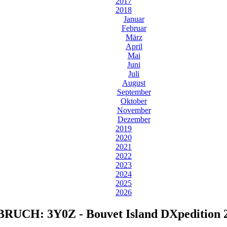
2017
2018
Januar
Februar
März
April
Mai
Juni
Juli
August
September
Oktober
November
Dezember
2019
2020
2021
2022
2023
2024
2025
2026
RUCH: 3Y0Z - Bouvet Island DXpedition 