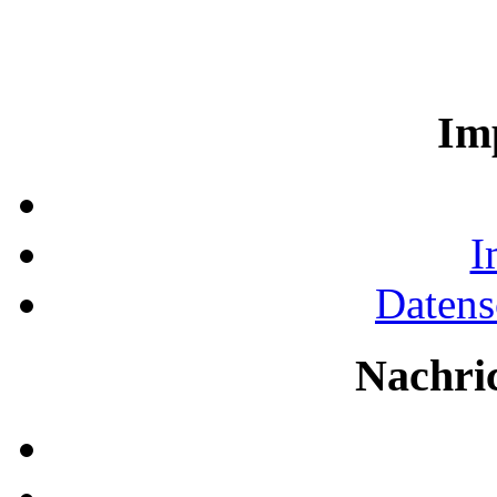
Im
I
Datens
Nachri