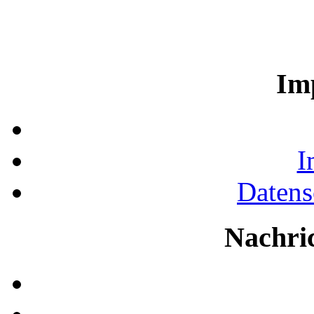
Im
I
Datens
Nachri