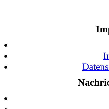
Im
I
Datens
Nachri