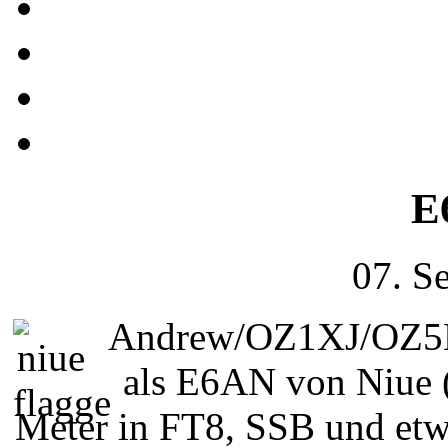
E
07. S
Andrew/OZ1XJ/OZ5E 
als E6AN von Niue 
Meter in FT8, SSB und etw