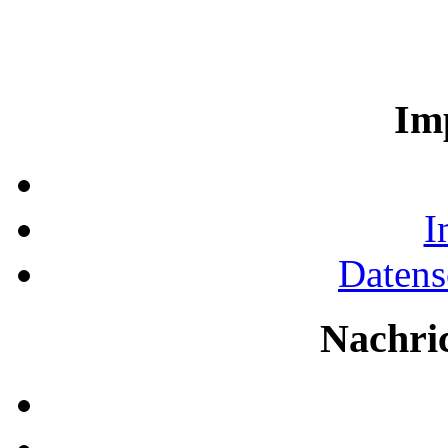
Im
I
Datens
Nachri