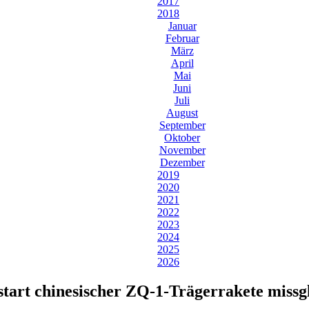
2017
2018
Januar
Februar
März
April
Mai
Juni
Juli
August
September
Oktober
November
Dezember
2019
2020
2021
2022
2023
2024
2025
2026
start chinesischer ZQ-1-Trägerrakete missg