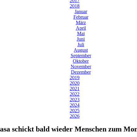
2017
2018
Januar
Februar
März
April
Mai
Juni
Juli
August
September
Oktober
November
Dezember
2019
2020
2021
2022
2023
2024
2025
2026
asa schickt bald wieder Menschen zum Mo