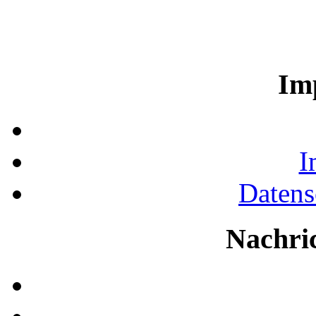
Im
I
Datens
Nachri