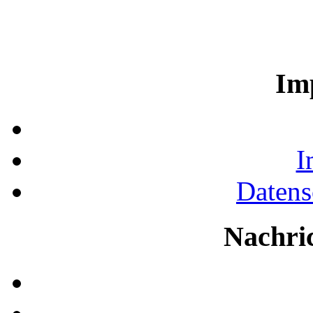
Im
I
Datens
Nachri