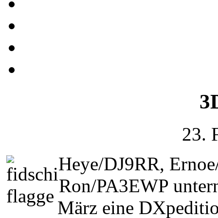
3D
23. 
Heye/DJ9RR, Erno
Ron/PA3EWP unterne
März eine DXpediti