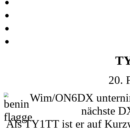
TY
20. 
Wim/ON6DX unternimm
nächste D
Als TY1TT ist er auf Kur