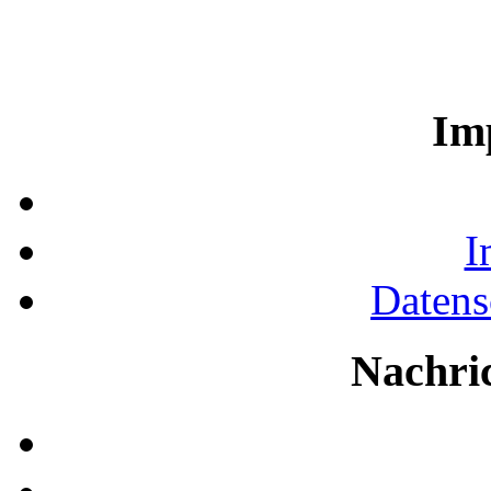
Im
I
Datens
Nachri