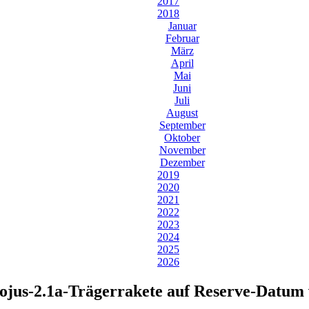
2017
2018
Januar
Februar
März
April
Mai
Juni
Juli
August
September
Oktober
November
Dezember
2019
2020
2021
2022
2023
2024
2025
2026
Sojus-2.1a-Trägerrakete auf Reserve-Datum