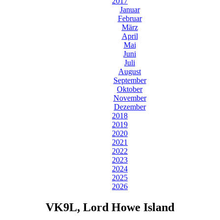
2017
Januar
Februar
März
April
Mai
Juni
Juli
August
September
Oktober
November
Dezember
2018
2019
2020
2021
2022
2023
2024
2025
2026
VK9L, Lord Howe Island