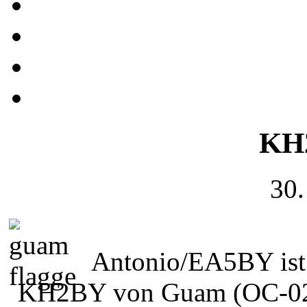
KH
30.
Antonio/EA5BY ist 
KH2BY von Guam (OC-02