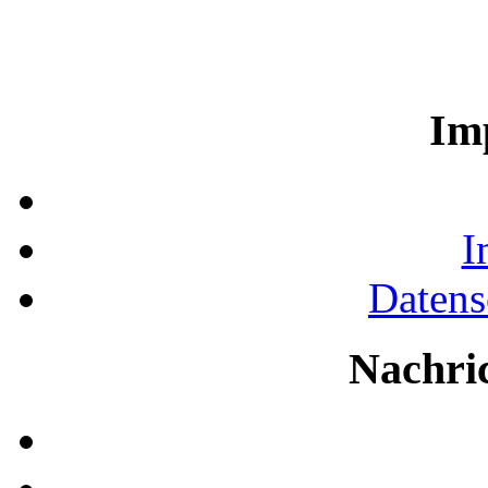
Im
I
Datens
Nachri