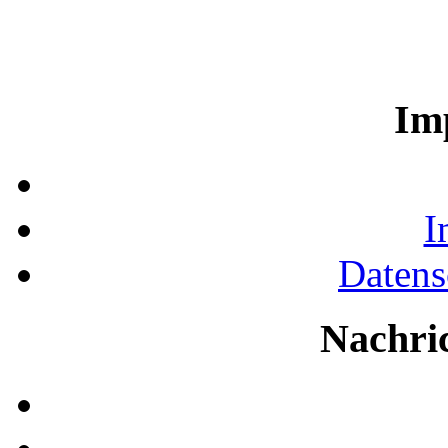
Im
I
Datens
Nachri