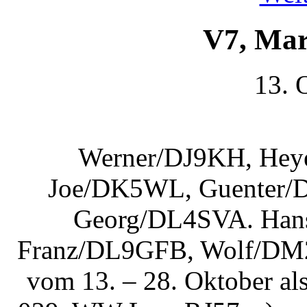
V7, Mar
13. 
Werner/DJ9KH, Hey
Joe/DK5WL, Guenter/
Georg/DL4SVA. Han
Franz/DL9GFB, Wolf/DM
vom 13. – 28. Oktober a