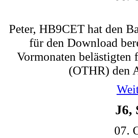
Peter, HB9CET hat den B
für den Download bere
Vormonaten belästigten f
(OTHR) den A
Weit
J6, 
07. 