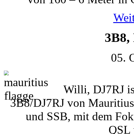
Weit
3B8,
05. 
Willi, DJ7RJ i
3B8/DJ7RJ von Mauritius
und SSB, mit dem Fok
QSL 