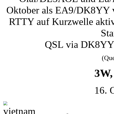
Oktober als EA9/DK8YY v
RTTY auf Kurzwelle akti
Sta
QSL via DK8YY
(Qu
3W,
16. 