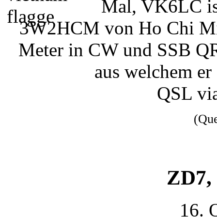
Mal, VK6LC ist
3W2HCM von Ho Chi Minh
Meter in CW und SSB QRV.
aus welchem er 
QSL vi
(Qu
ZD7, 
16. 