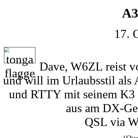
A3
17. 
Dave, W6ZL reist v
und will im Urlaubsstil al
und RTTY mit seinem K3 
aus am DX-Ges
QSL via W