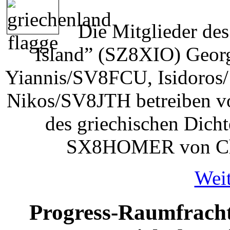
Die Mitglieder de
Island” (SZ8XIO) Geo
Yiannis/SV8FCU, Isidoro
Nikos/SV8JTH betreiben vo
des griechischen Dich
SX8HOMER von Chio
Weit
Progress-Raumfracht