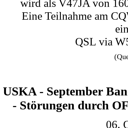
wird als V47JA von 160
Eine Teilnahme am CQ
ei
QSL via W
(Qu
USKA - September Band
- Störungen durch OF
06. 