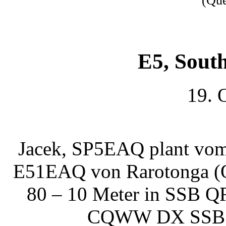
(Qu
E5, Sout
19. 
Jacek, SP5EAQ plant vom 
E51EAQ von Rarotonga (
80 – 10 Meter in SSB QR
CQWW DX SSB Con