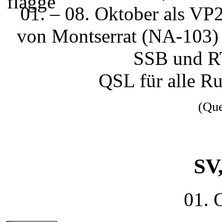
01. – 08. Oktober als
von Montserrat (NA-103) 
SSB und RT
QSL für alle R
(Qu
SV
01. 