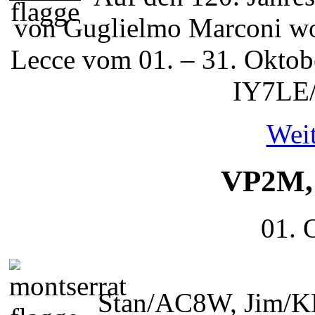
von Guglielmo Marconi wol
Lecce vom 01. – 31. Oktob
IY7LE/
Weit
VP2M, 
01. 
Stan/AC8W, Jim/K