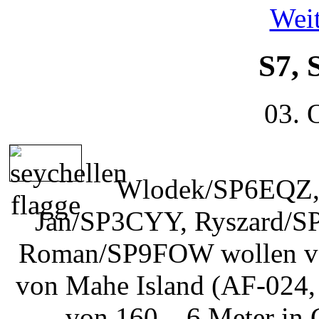
Weit
S7, 
03. 
Wlodek/SP6EQZ,
Jan/SP3CYY, Ryszard/SP
Roman/SP9FOW wollen vom
von Mahe Island (AF-024,
von 160 – 6 Meter in