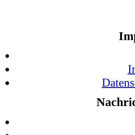
Im
I
Datens
Nachri