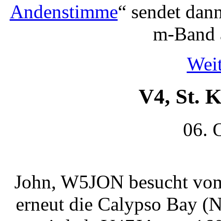
Andenstimme
“ sendet dan
m-Band 
Weit
V4, St. K
06. 
John, W5JON besucht vom
erneut die Calypso Bay 