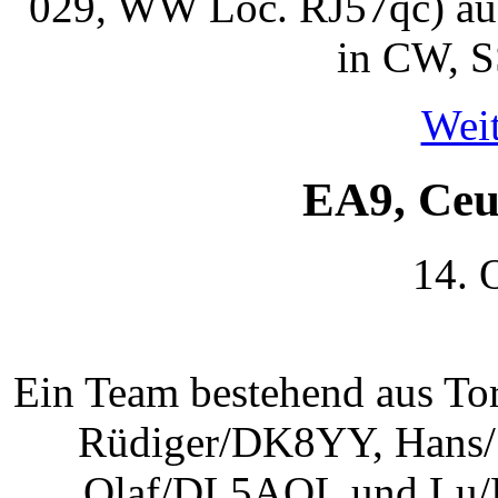
029, WW Loc. RJ57qc) aus
in CW, 
Weit
EA9, Ceu
14. 
Ein Team bestehend aus 
Rüdiger/DK8YY, Han
Olaf/DL5AOL und Lu/