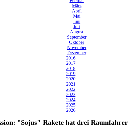
Februar
März
April
Mai
Juni
Juli
August
September
Oktober
November
Dezember
2016
2017
2018
2019
2020
2021
2022
2023
2024
2025
2026
ssion: "Sojus"-Rakete hat drei Raumfahrer 