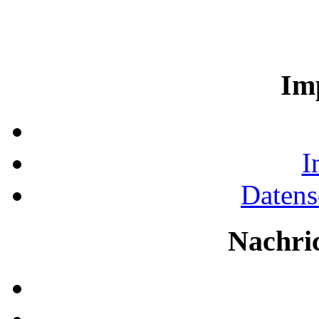
Im
I
Datens
Nachri