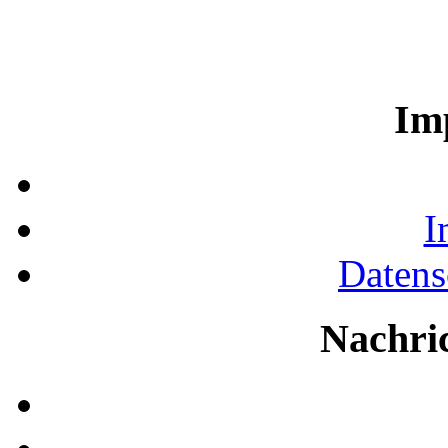
Im
I
Datens
Nachri