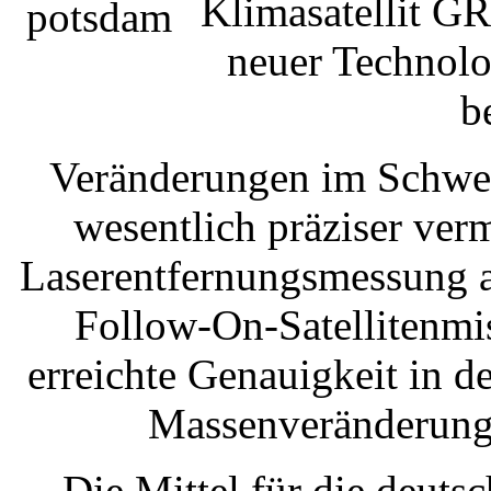
Klimasatellit G
neuer Technolog
b
Veränderungen im Schwer
wesentlich präziser ver
Laserentfernungsmessung 
Follow-On-Satellitenmis
erreichte Genauigkeit in 
Massenveränderunge
Die Mittel für die deuts