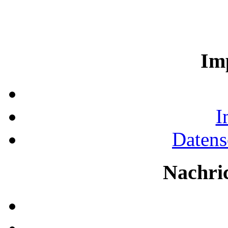
Im
I
Datens
Nachri