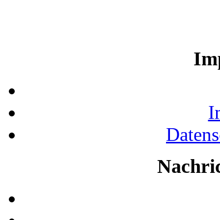
Im
I
Datens
Nachri