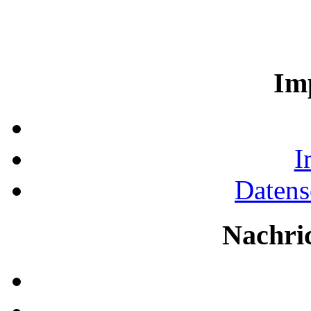
Im
I
Datens
Nachri