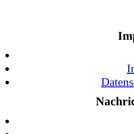
Im
I
Datens
Nachri