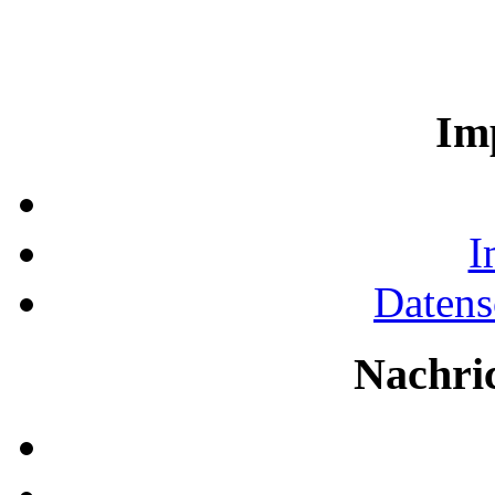
Im
I
Datens
Nachri