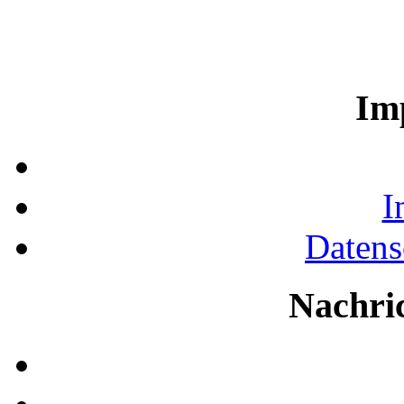
Im
I
Datens
Nachri